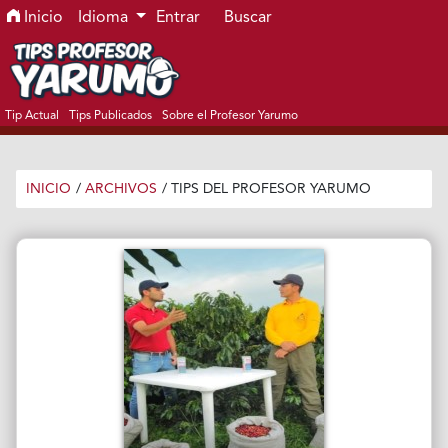
Ir al menú de navegación principal
Ir al contenido principal
Ir al pie de página del sitio
Inicio
Idioma
Entrar
Buscar
Tip Actual
Tips Publicados
Sobre el Profesor Yarumo
INICIO
/
ARCHIVOS
/
TIPS DEL PROFESOR YARUMO