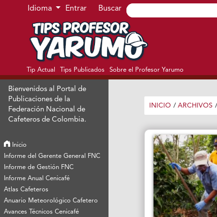
Ir al menú de navegación principal
Ir al contenido principal
Ir al pie de página del sitio
Idioma
Entrar
Buscar
Tip Actual
Tips Publicados
Sobre el Profesor Yarumo
Bienvenidos al Portal de
Publicaciones de la
INICIO
/
ARCHIVOS
Federación Nacional de
Cafeteros de Colombia.
Inicio
Informe del Gerente General FNC
Informe de Gestión FNC
Informe Anual Cenicafé
Atlas Cafeteros
Anuario Meteorológico Cafetero
Avances Técnicos Cenicafé