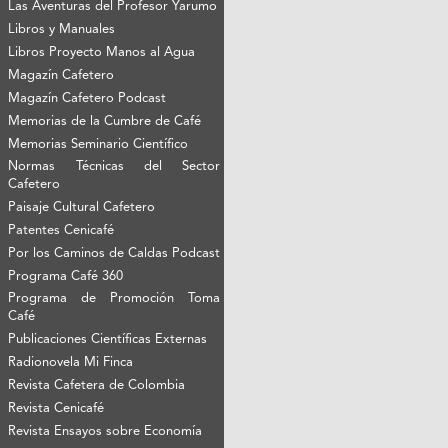
Las Aventuras del Profesor Yarumo
Libros y Manuales
Libros Proyecto Manos al Agua
Magazín Cafetero
Magazín Cafetero Podcast
Memorias de la Cumbre de Café
Memorias Seminario Científico
Normas Técnicas del Sector
Cafetero
Paisaje Cultural Cafetero
Patentes Cenicafé
Por los Caminos de Caldas Podcast
Programa Café 360
Programa de Promoción Toma
Café
Publicaciones Científicas Externas
Radionovela Mi Finca
Revista Cafetera de Colombia
Revista Cenicafé
Revista Ensayos sobre Economía