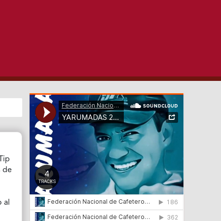
Tip
s de
 al