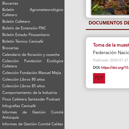
Biocartas
Boletín Agrometeorológico
Cafetero
Boletín Cafetero
DOCUMENTOS DE
Boletín de Extensión FNC
Boletín Estado Fitosanitario
Boletín Técnico Cenicafé
Toma de la muestr
Brocartas
Federación Nacio
Calendario de floración y cosecha
Publicado: 2020-07-27 Vi
Colección Fundación Ecológica
Cafetera
DOI:
https://doi.org/
Colección Fundación Manuel Mejía
PDF
Colección Libros 80 años
Colección Libros 85 años
Comportamiento de la Industria
Finca Cafetera Santander Podcast
Infografías Cenicafé
Informes de Gestión Comité
Antioquía
Informes de Gestión Comité Caldas