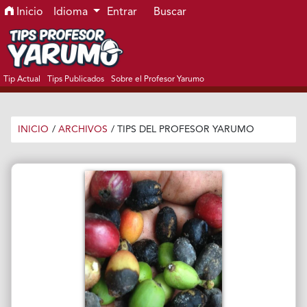
Ir al menú de navegación principal
Ir al contenido principal
Ir al pie de página del sitio
Inicio
Idioma
Entrar
Buscar
Tip Actual
Tips Publicados
Sobre el Profesor Yarumo
INICIO
/
ARCHIVOS
/
TIPS DEL PROFESOR YARUMO