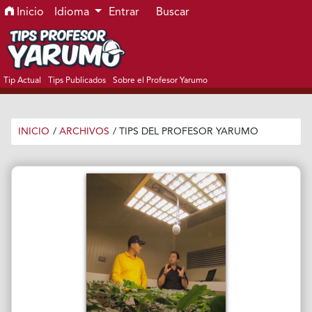
Ir al menú de navegación principal
Ir al contenido principal
Ir al pie de página del sitio
Inicio
Idioma
Entrar
Buscar
Tip Actual
Tips Publicados
Sobre el Profesor Yarumo
INICIO
/
ARCHIVOS
/
TIPS DEL PROFESOR YARUMO