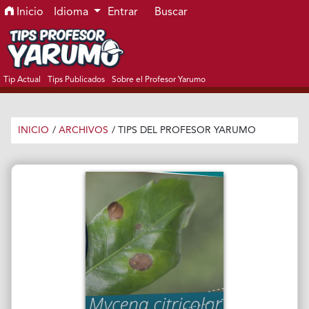
Ir al menú de navegación principal
Ir al contenido principal
Ir al pie de página del sitio
Inicio
Idioma
Entrar
Buscar
Tip Actual
Tips Publicados
Sobre el Profesor Yarumo
INICIO
/
ARCHIVOS
/
TIPS DEL PROFESOR YARUMO