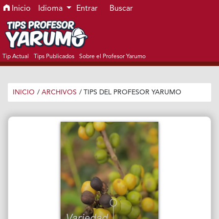
Ir al menú de navegación principal
Ir al contenido principal
Ir al pie de página del sitio
Inicio
Idioma
Entrar
Buscar
Tip Actual
Tips Publicados
Sobre el Profesor Yarumo
INICIO
/
ARCHIVOS
/
TIPS DEL PROFESOR YARUMO