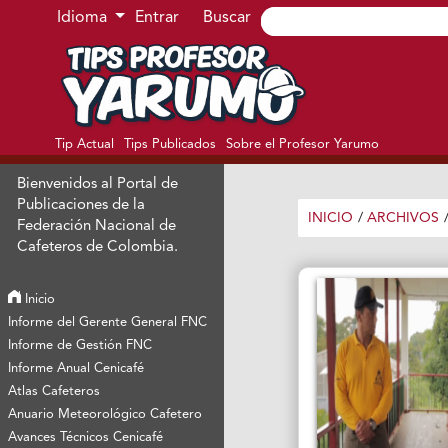
Ir al menú de navegación principal
Ir al contenido principal
Ir al pie de página del sitio
Idioma
Entrar
Buscar
Tip Actual
Tips Publicados
Sobre el Profesor Yarumo
Bienvenidos al Portal de
Publicaciones de la
INICIO
/
ARCHIVOS
Federación Nacional de
Cafeteros de Colombia.
Inicio
Informe del Gerente General FNC
Informe de Gestión FNC
Informe Anual Cenicafé
Atlas Cafeteros
Anuario Meteorológico Cafetero
Avances Técnicos Cenicafé