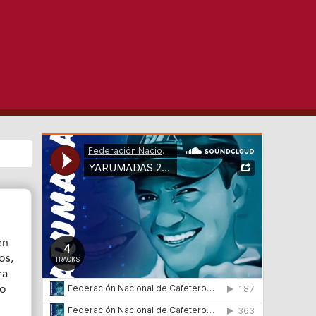
en
os,
ra
so