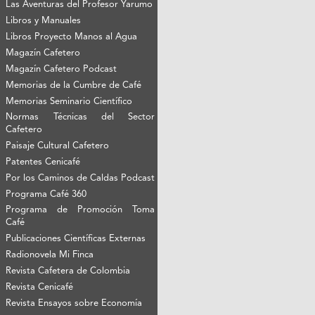
Las Aventuras del Profesor Yarumo
Libros y Manuales
Libros Proyecto Manos al Agua
Magazín Cafetero
Magazín Cafetero Podcast
Memorias de la Cumbre de Café
Memorias Seminario Científico
Normas Técnicas del Sector
Cafetero
Paisaje Cultural Cafetero
Patentes Cenicafé
Por los Caminos de Caldas Podcast
Programa Café 360
Programa de Promoción Toma
Café
Publicaciones Científicas Externas
Radionovela Mi Finca
Revista Cafetera de Colombia
Revista Cenicafé
Revista Ensayos sobre Economía