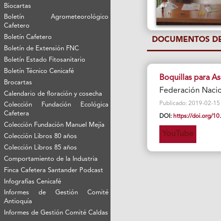
Biocartas
Boletín Agrometeorológico
Cafetero
Boletín Cafetero
DOCUMENTOS DE
Boletín de Extensión FNC
Boletín Estado Fitosanitario
Boletín Técnico Cenicafé
Boquillas para As
Brocartas
Federación Nacio
Calendario de floración y cosecha
Publicado: 2019-02-15 Vi
Colección Fundación Ecológica
Cafetera
DOI:
https://doi.org/
Colección Fundación Manuel Mejía
YouTube
Colección Libros 80 años
Colección Libros 85 años
Comportamiento de la Industria
Finca Cafetera Santander Podcast
Infografías Cenicafé
Informes de Gestión Comité
Antioquía
Informes de Gestión Comité Caldas