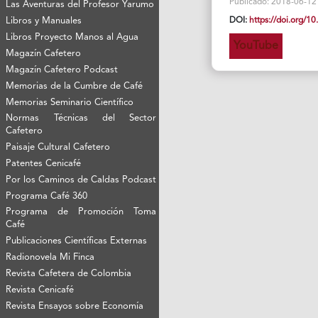
Publicado: 2018-06-12 Vi
Las Aventuras del Profesor Yarumo
Libros y Manuales
DOI:
https://doi.org/
Libros Proyecto Manos al Agua
YouTube
Magazín Cafetero
Magazín Cafetero Podcast
Memorias de la Cumbre de Café
Memorias Seminario Científico
Normas Técnicas del Sector
Cafetero
Paisaje Cultural Cafetero
Patentes Cenicafé
Por los Caminos de Caldas Podcast
Programa Café 360
Programa de Promoción Toma
Café
Publicaciones Científicas Externas
Radionovela Mi Finca
Revista Cafetera de Colombia
Revista Cenicafé
Revista Ensayos sobre Economía