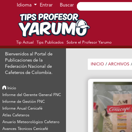
Ir al menú de navegación principal
Ir al contenido principal
Ir al pie de página del sitio
Idioma
Entrar
Buscar
Tip Actual
Tips Publicados
Sobre el Profesor Yarumo
Bienvenidos al Portal de
Publicaciones de la
INICIO
/
ARCHIVOS
Federación Nacional de
Cafeteros de Colombia.
Inicio
Informe del Gerente General FNC
Informe de Gestión FNC
Informe Anual Cenicafé
Atlas Cafeteros
Anuario Meteorológico Cafetero
Avances Técnicos Cenicafé