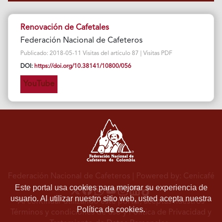
Renovación de Cafetales
Federación Nacional de Cafeteros
Publicado: 2018-05-11 Visitas del artículo 87 | Visitas PDF
DOI:
https://doi.org/10.38141/10800/056
YouTube
Federación Nacional de Cafeteros
| Powered by: Cenicafé
Este portal usa cookies para mejorar su experiencia de
usuario. Al utilizar nuestro sitio web, usted acepta nuestra
Al continuar utilizando este portal, aceptas nuestros
Política de cookies.
Términos y condiciones de uso
y
Política de Privacidad y