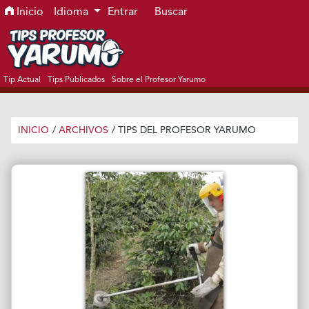
Ir al menú de navegación principal
Ir al contenido principal
Ir al pie de página del sitio
Inicio
Idioma
Entrar
Buscar
Tip Actual
Tips Publicados
Sobre el Profesor Yarumo
INICIO
/
ARCHIVOS
/
TIPS DEL PROFESOR YARUMO