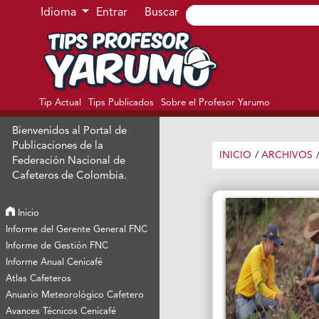
Ir al menú de navegación principal
Ir al contenido principal
Ir al pie de página del sitio
Idioma
Entrar
Buscar
Tip Actual
Tips Publicados
Sobre el Profesor Yarumo
Bienvenidos al Portal de
Publicaciones de la
INICIO
/
ARCHIVOS
Federación Nacional de
Cafeteros de Colombia.
Inicio
Informe del Gerente General FNC
Informe de Gestión FNC
Informe Anual Cenicafé
Atlas Cafeteros
Anuario Meteorológico Cafetero
Avances Técnicos Cenicafé