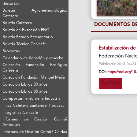
Biocartas
Boletín Agrometeorológico
Cafetero
Boletín Cafetero
DOCUMENTOS DE
Boletín de Extensión FNC
Boletín Estado Fitosanitario
Boletín Técnico Cenicafé
Estabilización d
Brocartas
Federación Nacio
Calendario de floración y cosecha
Publicado: 2018-04-24 Vi
Colección Fundación Ecológica
Cafetera
DOI:
https://doi.org/
Colección Fundación Manuel Mejía
YouTube
Colección Libros 80 años
Colección Libros 85 años
Comportamiento de la Industria
Finca Cafetera Santander Podcast
Infografías Cenicafé
Informes de Gestión Comité
Antioquía
Informes de Gestión Comité Caldas