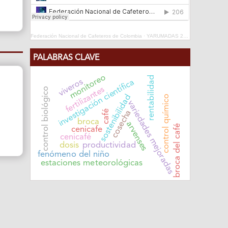
Federación Nacional de Cafeteros de Colombia
·
YARUMADAS 2024
PALABRAS CLAVE
monitoreo
rentabilidad
viveros
investigación científica
fertilizantes
control biológico
sostenibilidad
control químico
variedades mejoradas
café
cosecha
broca
arvenses
broca del café
cenicafe
cenicafé
dosis
productividad
fenómeno del niño
estaciones meteorológicas