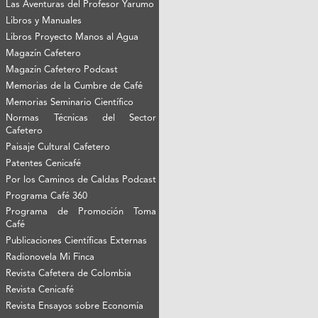
Las Aventuras del Profesor Yarumo
Libros y Manuales
Libros Proyecto Manos al Agua
Magazín Cafetero
Magazín Cafetero Podcast
Memorias de la Cumbre de Café
Memorias Seminario Científico
Normas Técnicas del Sector
Cafetero
Paisaje Cultural Cafetero
Patentes Cenicafé
Por los Caminos de Caldas Podcast
Programa Café 360
Programa de Promoción Toma
Café
Publicaciones Científicas Externas
Radionovela Mi Finca
Revista Cafetera de Colombia
Revista Cenicafé
Revista Ensayos sobre Economía