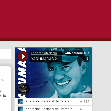
ón.
e
e
e la