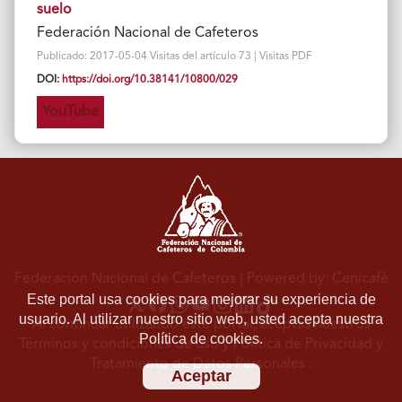
suelo
Federación Nacional de Cafeteros
Publicado: 2017-05-04 Visitas del artículo 73 | Visitas PDF
DOI:
https://doi.org/10.38141/10800/029
YouTube
Federación Nacional de Cafeteros
| Powered by: Cenicafé
Este portal usa cookies para mejorar su experiencia de
usuario. Al utilizar nuestro sitio web, usted acepta nuestra
Al continuar utilizando este portal, aceptas nuestros
Política de cookies.
Términos y condiciones de uso
y
Política de Privacidad y
Tratamiento de Datos Personales
.
Aceptar