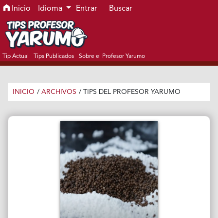
Ir al menú de navegación principal
Ir al contenido principal
Ir al pie de página del sitio
Inicio
Idioma
Entrar
Buscar
Tip Actual
Tips Publicados
Sobre el Profesor Yarumo
INICIO
/
ARCHIVOS
/
TIPS DEL PROFESOR YARUMO