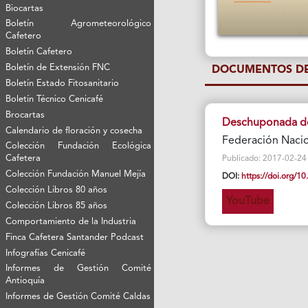
Biocartas
Boletín Agrometeorológico
Cafetero
Boletín Cafetero
Boletín de Extensión FNC
DOCUMENTOS DE
Boletín Estado Fitosanitario
Boletín Técnico Cenicafé
Brocartas
Deschuponada de
Calendario de floración y cosecha
Federación Nacio
Colección Fundación Ecológica
Cafetera
Publicado: 2017-02-24 Vi
Colección Fundación Manuel Mejía
DOI:
https://doi.org/
Colección Libros 80 años
YouTube
Colección Libros 85 años
Comportamiento de la Industria
Finca Cafetera Santander Podcast
Infografías Cenicafé
Informes de Gestión Comité
Antioquía
Informes de Gestión Comité Caldas