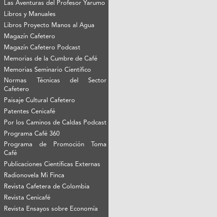
Las Aventuras del Profesor Yarumo
Libros y Manuales
Libros Proyecto Manos al Agua
Magazín Cafetero
Magazín Cafetero Podcast
Memorias de la Cumbre de Café
Memorias Seminario Científico
Normas Técnicas del Sector
Cafetero
Paisaje Cultural Cafetero
Patentes Cenicafé
Por los Caminos de Caldas Podcast
Programa Café 360
Programa de Promoción Toma
Café
Publicaciones Científicas Externas
Radionovela Mi Finca
Revista Cafetera de Colombia
Revista Cenicafé
Revista Ensayos sobre Economía