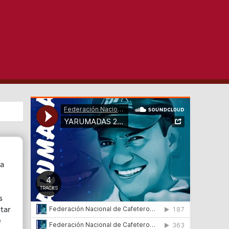
ca
s
tar
e