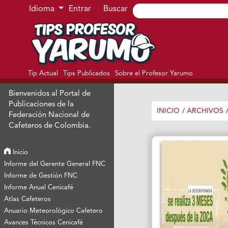
Ir al menú de navegación principal
Ir al contenido principal
Ir al pie de página del sitio
Idioma
Entrar
Buscar
Tip Actual
Tips Publicados
Sobre el Profesor Yarumo
Bienvenidos al Portal de
Publicaciones de la
INICIO
/
ARCHIVOS
Federación Nacional de
Cafeteros de Colombia.
Inicio
Informe del Gerente General FNC
Informe de Gestión FNC
Informe Anual Cenicafé
Atlas Cafeteros
Anuario Meteorológico Cafetero
Avances Técnicos Cenicafé