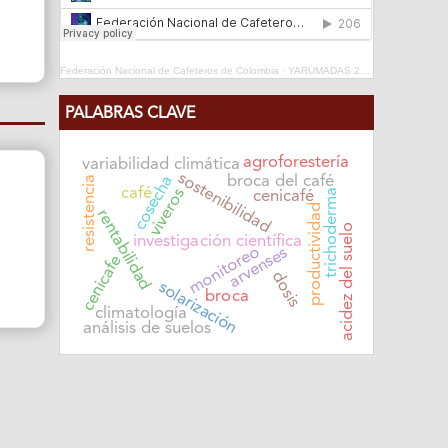
Federación Nacional de Cafeteros de Colombia
·
YARUMADAS 2024
PALABRAS CLAVE
agroforestería
variabilidad climática
sostenibilidad
cosecha
broca del café
resistencia
café
viveros
trichoderma
cenicafé
productividad
rentabilidad
acidez del suelo
investigación científica
monitoreo
arvenses
cenicafe
dosis
solarización
broca
climatología
análisis de suelos