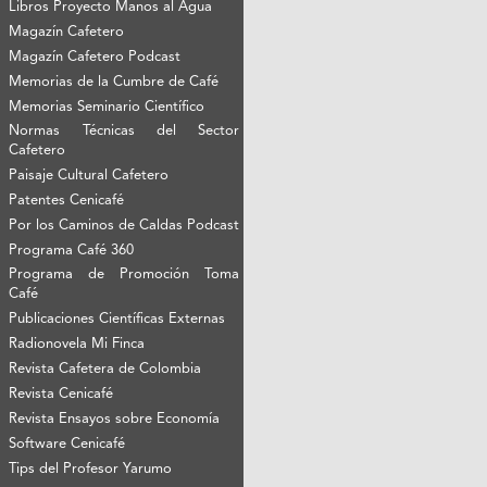
Libros Proyecto Manos al Agua
Magazín Cafetero
Magazín Cafetero Podcast
Memorias de la Cumbre de Café
Memorias Seminario Científico
Normas Técnicas del Sector
Cafetero
Paisaje Cultural Cafetero
Patentes Cenicafé
Por los Caminos de Caldas Podcast
Programa Café 360
Programa de Promoción Toma
Café
Publicaciones Científicas Externas
Radionovela Mi Finca
Revista Cafetera de Colombia
Revista Cenicafé
Revista Ensayos sobre Economía
Software Cenicafé
Tips del Profesor Yarumo