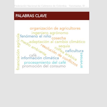
Federación Nacional de Cafeteros de Colombia
·
Yarumadas, El Repase
PALABRAS CLAVE
organización de agricultores
ingeniero agrónomo
financiación agrícola
fenómeno el niño
cosecha
medio ambiente
adaptación al cambio climático
resolución de conflictos
sequía
coffea arabica
caficultura
arvenses
café
información climática
procesamiento del café
promoción del consumo