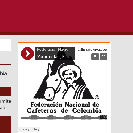
bia
rmite
afé.