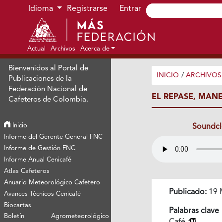
Ir al menú de navegación principal
Ir al contenido principal
Ir al pie de página del sitio
Idioma
Registrarse
Entrar
Actual
Archivos
Acerca de
Bienvenidos al Portal de
INICIO
/
ARCHIVOS
Publicaciones de la
Federación Nacional de
EL REPASE, MAN
Cafeteros de Colombia.
Inicio
Soundc
Informe del Gerente General FNC
Informe de Gestión FNC
Informe Anual Cenicafé
Atlas Cafeteros
Anuario Meteorológico Cafetero
Publicado:
19 
Avances Técnicos Cenicafé
Biocartas
Palabras clave
Boletín Agrometeorológico