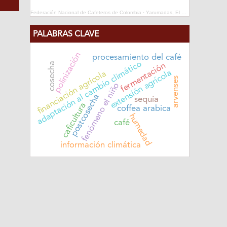
Federación Nacional de Cafeteros de Colombia
·
Yarumadas, El Repase
PALABRAS CLAVE
polinización
procesamiento del café
adaptación al cambio climático
cosecha
fermentación
extensión agrícola
financiación agrícola
arvenses
fenómeno el niño
postcosecha
sequía
caficultura
coffea arabica
humedad
café
información climática