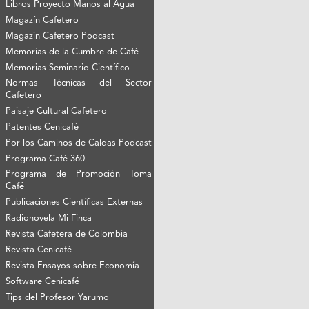
Libros Proyecto Manos al Agua
Magazín Cafetero
Magazín Cafetero Podcast
Memorias de la Cumbre de Café
Memorias Seminario Científico
Normas Técnicas del Sector
Cafetero
Paisaje Cultural Cafetero
Patentes Cenicafé
Por los Caminos de Caldas Podcast
Programa Café 360
Programa de Promoción Toma
Café
Publicaciones Científicas Externas
Radionovela Mi Finca
Revista Cafetera de Colombia
Revista Cenicafé
Revista Ensayos sobre Economía
Software Cenicafé
Tips del Profesor Yarumo