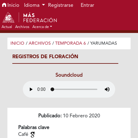
Ir al menú de navegación principal
Ir al contenido principal
Ir al pie de página del sitio
Inicio
Idioma
Registrarse
Entrar
Actual
Archivos
Acerca de
INICIO
/
ARCHIVOS
/
TEMPORADA 6
/
YARUMADAS
REGISTROS DE FLORACIÓN
Soundcloud
Publicado:
10 Febrero 2020
Palabras clave
Café