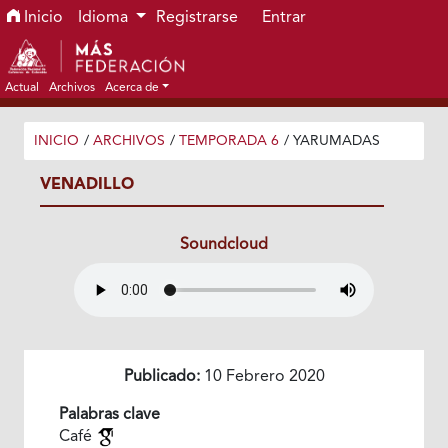
Ir al menú de navegación principal
Ir al contenido principal
Ir al pie de página del sitio
Inicio
Idioma
Registrarse
Entrar
Actual
Archivos
Acerca de
INICIO
/
ARCHIVOS
/
TEMPORADA 6
/
YARUMADAS
VENADILLO
Soundcloud
Publicado:
10 Febrero 2020
Palabras clave
Café