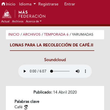
Ir al menú de navegación principal
Ir al contenido principal
Ir al pie de página del sitio
Inicio
Idioma
Registrarse
Entrar
Actual
Archivos
Acerca de
INICIO
/
ARCHIVOS
/
TEMPORADA 6
/
YARUMADAS
LONAS PARA LA RECOLECCIÓN DE CAFÉ.II
Soundcloud
Publicado:
14 Abril 2020
Palabras clave
Café