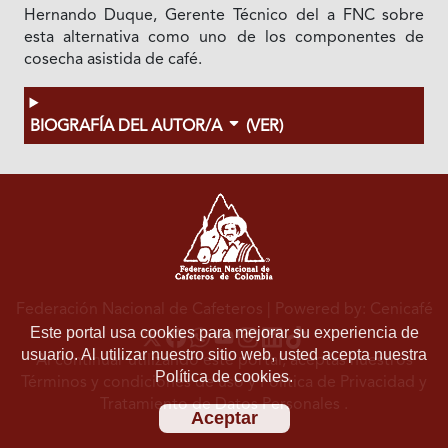
Hernando Duque, Gerente Técnico del a FNC sobre
esta alternativa como uno de los componentes de
cosecha asistida de café.
BIOGRAFÍA DEL AUTOR/A
(VER)
Federación Nacional de Cafeteros
| Powered by: Cenicafé
Este portal usa cookies para mejorar su experiencia de
usuario. Al utilizar nuestro sitio web, usted acepta nuestra
Al continuar utilizando este portal, aceptas nuestros
Política de cookies.
Términos y condiciones de uso
y
Política de Privacidad y
Tratamiento de Datos Personales
.
Aceptar