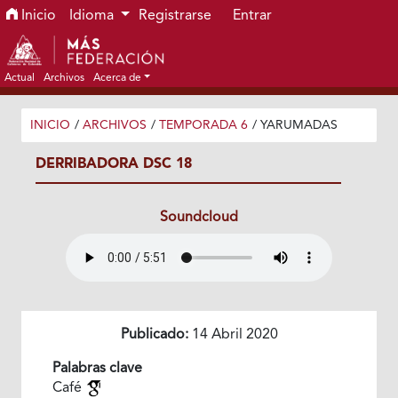
Ir al menú de navegación principal
Ir al contenido principal
Ir al pie de página del sitio
Inicio
Idioma
Registrarse
Entrar
Actual
Archivos
Acerca de
INICIO
/
ARCHIVOS
/
TEMPORADA 6
/
YARUMADAS
DERRIBADORA DSC 18
Soundcloud
Publicado:
14 Abril 2020
Palabras clave
Café