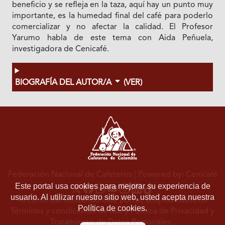
beneficio y se refleja en la taza, aquí hay un punto muy
importante, es la humedad final del café para poderlo
comercializar y no afectar la calidad. El Profesor
Yarumo habla de este tema con Aida Peñuela,
investigadora de Cenicafé.
BIOGRAFÍA DEL AUTOR/A
(VER)
Federación Nacional de Cafeteros
| Powered by: Cenicafé
Este portal usa cookies para mejorar su experiencia de
usuario. Al utilizar nuestro sitio web, usted acepta nuestra
Al continuar utilizando este portal, aceptas nuestros
Política de cookies.
Términos y condiciones de uso
y
Política de Privacidad y
Tratamiento de Datos Personales
.