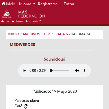
Ir al menú de navegación principal
Ir al contenido principal
Ir al pie de página del sitio
Inicio
Idioma
Registrarse
Entrar
Actual
Archivos
Acerca de
INICIO
/
ARCHIVOS
/
TEMPORADA 6
/
YARUMADAS
MEDIVERDES
Soundcloud
Publicado:
19 Mayo 2020
Palabras clave
Café