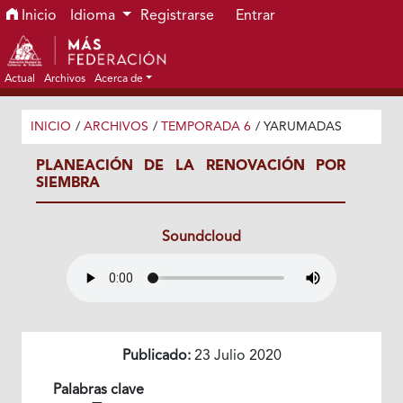
Ir al menú de navegación principal
Ir al contenido principal
Ir al pie de página del sitio
Inicio
Idioma
Registrarse
Entrar
Actual
Archivos
Acerca de
INICIO
/
ARCHIVOS
/
TEMPORADA 6
/
YARUMADAS
PLANEACIÓN DE LA RENOVACIÓN POR
SIEMBRA
Soundcloud
Publicado:
23 Julio 2020
Palabras clave