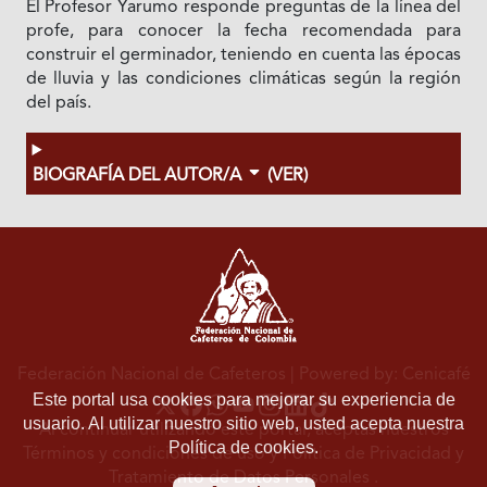
El Profesor Yarumo responde preguntas de la línea del
profe, para conocer la fecha recomendada para
construir el germinador, teniendo en cuenta las épocas
de lluvia y las condiciones climáticas según la región
del país.
BIOGRAFÍA DEL AUTOR/A
(VER)
Federación Nacional de Cafeteros
| Powered by: Cenicafé
Este portal usa cookies para mejorar su experiencia de
usuario. Al utilizar nuestro sitio web, usted acepta nuestra
Al continuar utilizando este portal, aceptas nuestros
Política de cookies.
Términos y condiciones de uso
y
Política de Privacidad y
Tratamiento de Datos Personales
.