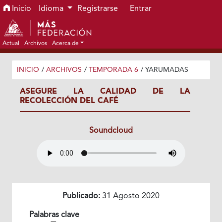
Ir al menú de navegación principal
Ir al contenido principal
Ir al pie de página del sitio
Inicio
Idioma
Registrarse
Entrar
Actual
Archivos
Acerca de
INICIO
/
ARCHIVOS
/
TEMPORADA 6
/
YARUMADAS
ASEGURE LA CALIDAD DE LA
RECOLECCIÓN DEL CAFÉ
Soundcloud
Publicado:
31 Agosto 2020
Palabras clave