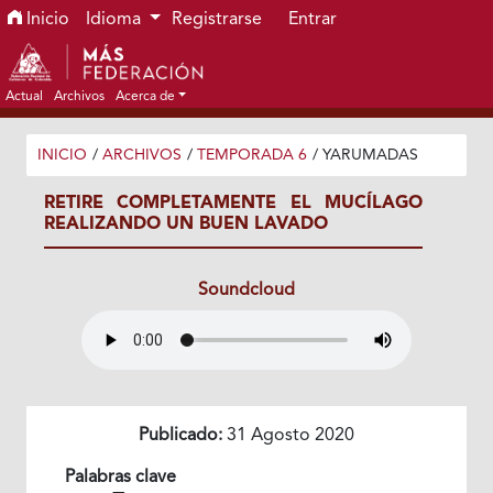
Ir al menú de navegación principal
Ir al contenido principal
Ir al pie de página del sitio
Inicio
Idioma
Registrarse
Entrar
Actual
Archivos
Acerca de
INICIO
/
ARCHIVOS
/
TEMPORADA 6
/
YARUMADAS
RETIRE COMPLETAMENTE EL MUCÍLAGO
REALIZANDO UN BUEN LAVADO
Soundcloud
Publicado:
31 Agosto 2020
Palabras clave