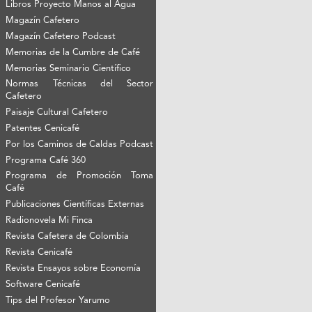
Libros Proyecto Manos al Agua
Magazín Cafetero
Magazín Cafetero Podcast
Memorias de la Cumbre de Café
Memorias Seminario Científico
Normas Técnicas del Sector
Cafetero
Paisaje Cultural Cafetero
Patentes Cenicafé
Por los Caminos de Caldas Podcast
Programa Café 360
Programa de Promoción Toma
Café
Publicaciones Científicas Externas
Radionovela Mi Finca
Revista Cafetera de Colombia
Revista Cenicafé
Revista Ensayos sobre Economía
Software Cenicafé
Tips del Profesor Yarumo