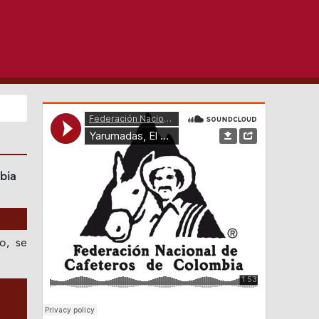
bia
o, se