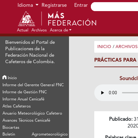
Ir al menú de navegación principal
Ir al contenido principal
Ir al pie de página del sitio
Idioma
Registrarse
Entrar
Actual
Archivos
Acerca de
Bienvenidos al Portal de
INICIO
/
ARCHIVOS
Publicaciones de la
Federación Nacional de
PRÁCTICAS PARA
Cafeteros de Colombia.
Inicio
Soundc
Informe del Gerente General FNC
Informe de Gestión FNC
Informe Anual Cenicafé
Atlas Cafeteros
Anuario Meteorológico Cafetero
Publicado:
3
Avances Técnicos Cenicafé
202
Biocartas
Boletín Agrometeorológico