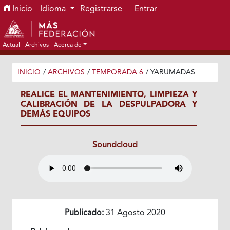
Ir al menú de navegación principal
Ir al contenido principal
Ir al pie de página del sitio
Inicio
Idioma
Registrarse
Entrar
Actual
Archivos
Acerca de
INICIO
/
ARCHIVOS
/
TEMPORADA 6
/
YARUMADAS
REALICE EL MANTENIMIENTO, LIMPIEZA Y
CALIBRACIÓN DE LA DESPULPADORA Y
DEMÁS EQUIPOS
Soundcloud
Publicado:
31 Agosto 2020