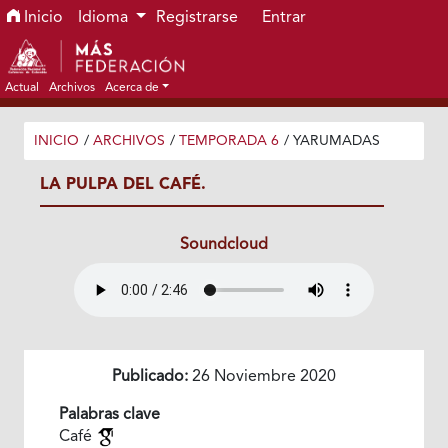
Ir al menú de navegación principal
Ir al contenido principal
Ir al pie de página del sitio
Inicio
Idioma
Registrarse
Entrar
Actual
Archivos
Acerca de
INICIO
/
ARCHIVOS
/
TEMPORADA 6
/
YARUMADAS
LA PULPA DEL CAFÉ.
Soundcloud
Publicado:
26 Noviembre 2020
Palabras clave
Café