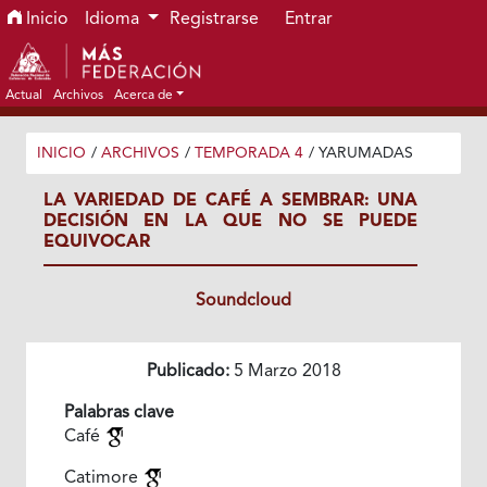
Ir al menú de navegación principal
Ir al contenido principal
Ir al pie de página del sitio
Inicio
Idioma
Registrarse
Entrar
Actual
Archivos
Acerca de
INICIO
/
ARCHIVOS
/
TEMPORADA 4
/
YARUMADAS
LA VARIEDAD DE CAFÉ A SEMBRAR: UNA
DECISIÓN EN LA QUE NO SE PUEDE
EQUIVOCAR
Soundcloud
Publicado:
5 Marzo 2018
Palabras clave
Café
Catimore