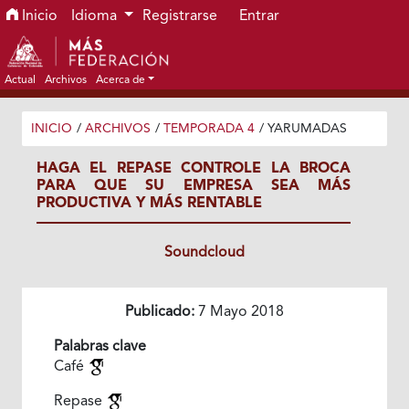
Ir al menú de navegación principal
Ir al contenido principal
Ir al pie de página del sitio
Inicio
Idioma
Registrarse
Entrar
Actual
Archivos
Acerca de
INICIO
/
ARCHIVOS
/
TEMPORADA 4
/
YARUMADAS
HAGA EL REPASE CONTROLE LA BROCA
PARA QUE SU EMPRESA SEA MÁS
PRODUCTIVA Y MÁS RENTABLE
Soundcloud
Publicado:
7 Mayo 2018
Palabras clave
Café
Repase