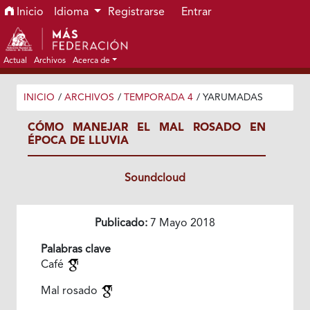
Ir al menú de navegación principal
Ir al contenido principal
Ir al pie de página del sitio
Inicio
Idioma
Registrarse
Entrar
Actual
Archivos
Acerca de
INICIO
/
ARCHIVOS
/
TEMPORADA 4
/
YARUMADAS
CÓMO MANEJAR EL MAL ROSADO EN
ÉPOCA DE LLUVIA
Soundcloud
Publicado:
7 Mayo 2018
Palabras clave
Café
Mal rosado