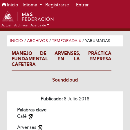
Ir al menú de navegación principal
Ir al contenido principal
Ir al pie de página del sitio
Inicio
Idioma
Registrarse
Entrar
Actual
Archivos
Acerca de
INICIO
/
ARCHIVOS
/
TEMPORADA 4
/
YARUMADAS
MANEJO DE ARVENSES, PRÁCTICA
FUNDAMENTAL EN LA EMPRESA
CAFETERA
Soundcloud
Publicado:
8 Julio 2018
Palabras clave
Café
Arvenses