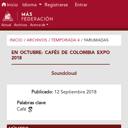
Ir al menú de navegación principal
Ir al contenido principal
Ir al pie de página del sitio
Inicio
Idioma
Registrarse
Entrar
Actual
Archivos
Acerca de
INICIO
/
ARCHIVOS
/
TEMPORADA 4
/
YARUMADAS
EN OCTUBRE: CAFÉS DE COLOMBIA EXPO
2018
Soundcloud
Publicado:
12 Septiembre 2018
Palabras clave
Café