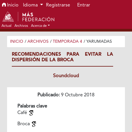
Ir al menú de navegación principal
Ir al contenido principal
Ir al pie de página del sitio
Inicio
Idioma
Registrarse
Entrar
Actual
Archivos
Acerca de
INICIO
/
ARCHIVOS
/
TEMPORADA 4
/
YARUMADAS
RECOMENDACIONES PARA EVITAR LA
DISPERSIÓN DE LA BROCA
Soundcloud
Publicado:
9 Octubre 2018
Palabras clave
Café
Broca