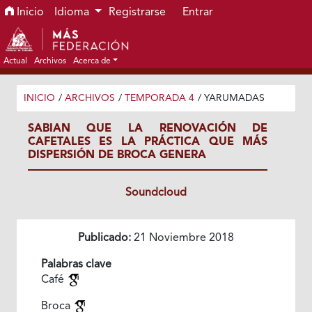
Ir al menú de navegación principal
Ir al contenido principal
Ir al pie de página del sitio
Inicio
Idioma
Registrarse
Entrar
Actual
Archivos
Acerca de
INICIO
/
ARCHIVOS
/
TEMPORADA 4
/
YARUMADAS
SABIAN QUE LA RENOVACIÓN DE
CAFETALES ES LA PRÁCTICA QUE MÁS
DISPERSIÓN DE BROCA GENERA
Soundcloud
Publicado:
21 Noviembre 2018
Palabras clave
Café
Broca