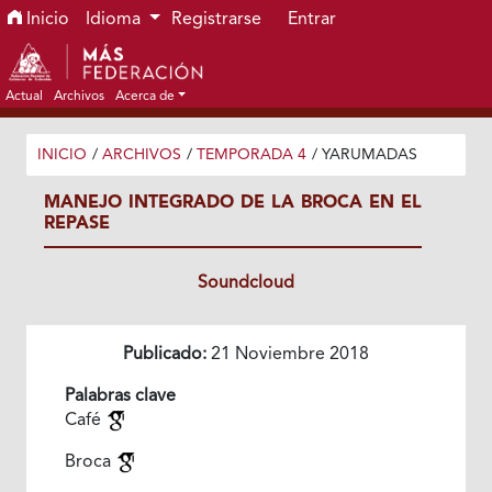
Ir al menú de navegación principal
Ir al contenido principal
Ir al pie de página del sitio
Inicio
Idioma
Registrarse
Entrar
Actual
Archivos
Acerca de
INICIO
/
ARCHIVOS
/
TEMPORADA 4
/
YARUMADAS
MANEJO INTEGRADO DE LA BROCA EN EL
REPASE
Soundcloud
Publicado:
21 Noviembre 2018
Palabras clave
Café
Broca