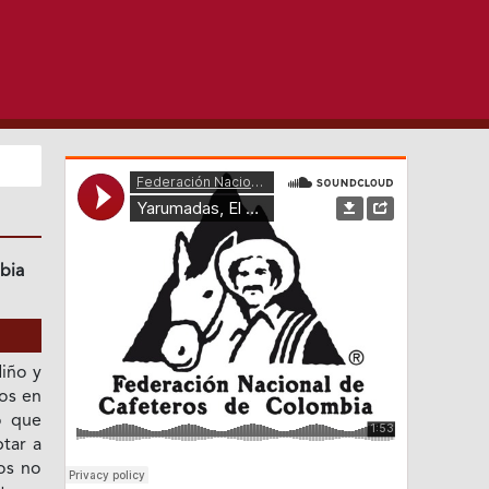
bia
iño y
os en
o que
tar a
vos no