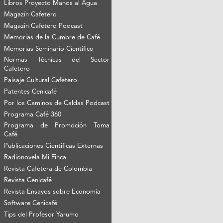
Libros Proyecto Manos al Agua
Magazín Cafetero
Magazín Cafetero Podcast
Memorias de la Cumbre de Café
Memorias Seminario Científico
Normas Técnicas del Sector
Cafetero
Paisaje Cultural Cafetero
Patentes Cenicafé
Por los Caminos de Caldas Podcast
Programa Café 360
Programa de Promoción Toma
Café
Publicaciones Científicas Externas
Radionovela Mi Finca
Revista Cafetera de Colombia
Revista Cenicafé
Revista Ensayos sobre Economía
Software Cenicafé
Tips del Profesor Yarumo