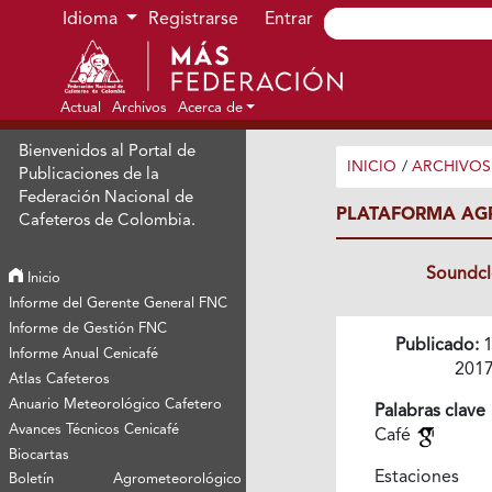
Ir al menú de navegación principal
Ir al contenido principal
Ir al pie de página del sitio
Idioma
Registrarse
Entrar
Actual
Archivos
Acerca de
Bienvenidos al Portal de
INICIO
/
ARCHIVOS
Publicaciones de la
Federación Nacional de
PLATAFORMA AG
Cafeteros de Colombia.
Soundc
Inicio
Informe del Gerente General FNC
Informe de Gestión FNC
Publicado:
1
Informe Anual Cenicafé
201
Atlas Cafeteros
Anuario Meteorológico Cafetero
Palabras clave
Avances Técnicos Cenicafé
Café
Biocartas
Estaciones
Boletín Agrometeorológico