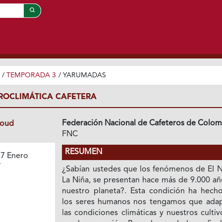
/
TEMPORADA 3
/
YARUMADAS
ROCLIMÁTICA CAFETERA
Federación Nacional de Cafeteros de Colom
loud
FNC
RESUMEN
7 Enero
7
¿Sabían ustedes que los fenómenos de EI N
La Niña, se presentan hace más de 9.000 añ
nuestro planeta?. Esta condición ha hech
los seres humanos nos tengamos que adap
las condiciones climáticas y nuestros culti