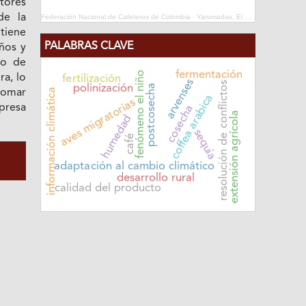
ltores
de la
Federación Nacional de Cafeteros de Colombia
·
Yarumadas, El Repase
tiene
PALABRAS CLAVE
ños y
ro de
fermentación
fenómeno el niño
ra, lo
fertilización
arvenses
resolución de conflictos
postcosecha
polinización
información climática
tomar
coffea arabica
aves migratorias
presa
cosecha
extensión agrícola
humedad
sequía
café
adaptación al cambio climático
desarrollo rural
calidad del producto