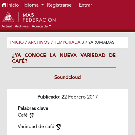
Ir al menú de navegación principal
Ir al contenido principal
Ir al pie de página del sitio
Inicio
Idioma
Registrarse
Entrar
Actual
Archivos
Acerca de
INICIO
/
ARCHIVOS
/
TEMPORADA 3
/
YARUMADAS
¿YA CONOCE LA NUEVA VARIEDAD DE
CAFÉ?
Soundcloud
Publicado:
22 Febrero 2017
Palabras clave
Café
Variedad de café