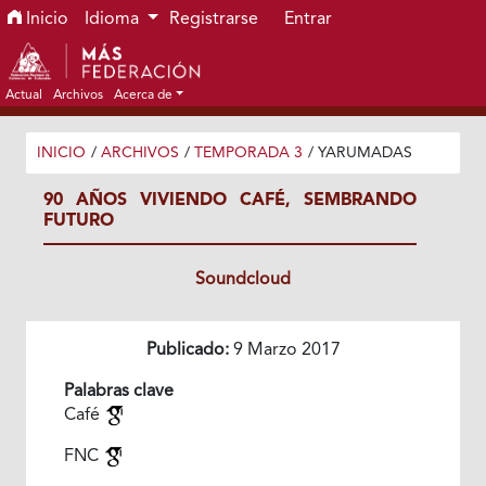
Ir al menú de navegación principal
Ir al contenido principal
Ir al pie de página del sitio
Inicio
Idioma
Registrarse
Entrar
Actual
Archivos
Acerca de
INICIO
/
ARCHIVOS
/
TEMPORADA 3
/
YARUMADAS
90 AÑOS VIVIENDO CAFÉ, SEMBRANDO
FUTURO
Soundcloud
Publicado:
9 Marzo 2017
Palabras clave
Café
FNC