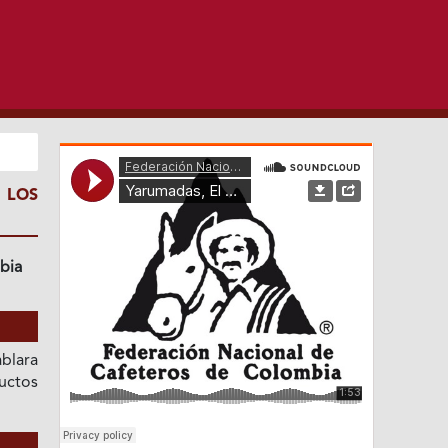
 LOS
bia
blara
uctos