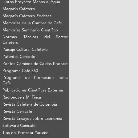
Libros Proyecto Manos al Agua
Magazín Cafetero
Magazín Cafetero Podcast
Memorias de la Cumbre de Café
Memorias Seminario Científico
Normas Técnicas del Sector
Cafetero
Paisaje Cultural Cafetero
Patentes Cenicafé
Por los Caminos de Caldas Podcast
Programa Café 360
Programa de Promoción Toma
Café
Publicaciones Científicas Externas
Radionovela Mi Finca
Revista Cafetera de Colombia
Revista Cenicafé
Revista Ensayos sobre Economía
Software Cenicafé
Tips del Profesor Yarumo