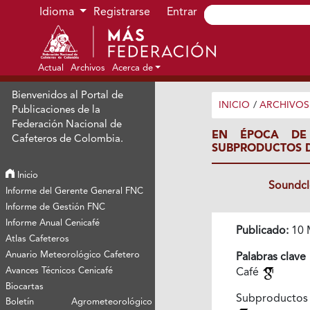
Ir al menú de navegación principal
Ir al contenido principal
Ir al pie de página del sitio
Idioma
Registrarse
Entrar
Actual
Archivos
Acerca de
Bienvenidos al Portal de
INICIO
/
ARCHIVOS
Publicaciones de la
Federación Nacional de
EN ÉPOCA DE
Cafeteros de Colombia.
SUBPRODUCTOS D
Inicio
Soundc
Informe del Gerente General FNC
Informe de Gestión FNC
Informe Anual Cenicafé
Publicado:
10 
Atlas Cafeteros
Anuario Meteorológico Cafetero
Palabras clave
Avances Técnicos Cenicafé
Café
Biocartas
Subproductos
Boletín Agrometeorológico