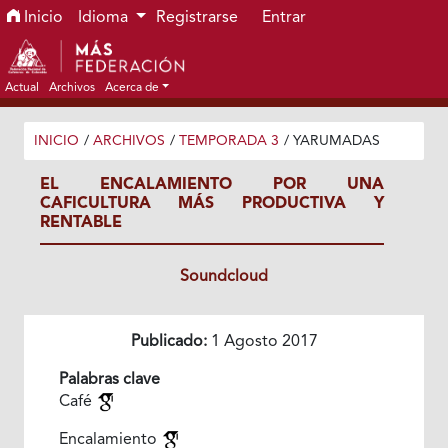
Ir al menú de navegación principal
Ir al contenido principal
Ir al pie de página del sitio
Inicio
Idioma
Registrarse
Entrar
Actual
Archivos
Acerca de
INICIO
/
ARCHIVOS
/
TEMPORADA 3
/
YARUMADAS
EL ENCALAMIENTO POR UNA
CAFICULTURA MÁS PRODUCTIVA Y
RENTABLE
Soundcloud
Publicado:
1 Agosto 2017
Palabras clave
Café
Encalamiento