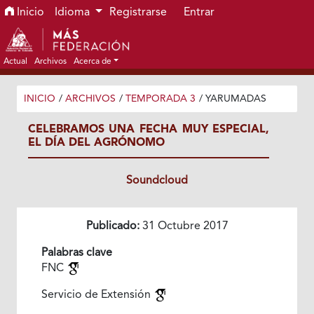
Ir al menú de navegación principal
Ir al contenido principal
Ir al pie de página del sitio
Inicio
Idioma
Registrarse
Entrar
Actual
Archivos
Acerca de
INICIO
/
ARCHIVOS
/
TEMPORADA 3
/
YARUMADAS
CELEBRAMOS UNA FECHA MUY ESPECIAL,
EL DÍA DEL AGRÓNOMO
Soundcloud
Publicado:
31 Octubre 2017
Palabras clave
FNC
Servicio de Extensión