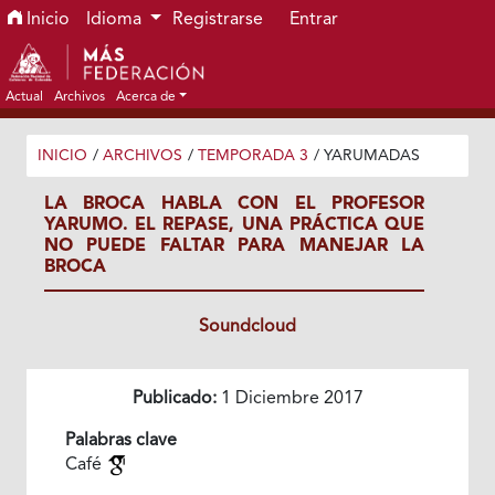
Ir al menú de navegación principal
Ir al contenido principal
Ir al pie de página del sitio
Inicio
Idioma
Registrarse
Entrar
Actual
Archivos
Acerca de
INICIO
/
ARCHIVOS
/
TEMPORADA 3
/
YARUMADAS
LA BROCA HABLA CON EL PROFESOR
YARUMO. EL REPASE, UNA PRÁCTICA QUE
NO PUEDE FALTAR PARA MANEJAR LA
BROCA
Soundcloud
Publicado:
1 Diciembre 2017
Palabras clave
Café