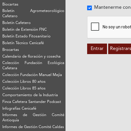
Biocartas
Mantenerme con
Boletín Agrometeorológico
Cafetero
Boletín Cafetero
Boletín de Extensión FNC
Boletín Estado Fitosanitario
Boletín Técnico Cenicafé
Entrar
Registrar
Brocartas
Calendario de floración y cosecha
Colección Fundación Ecológica
Cafetera
Colección Fundación Manuel Mejía
Colección Libros 80 años
Colección Libros 85 años
Comportamiento de la Industria
Finca Cafetera Santander Podcast
Infografías Cenicafé
Informes de Gestión Comité
Antioquía
Informes de Gestión Comité Caldas