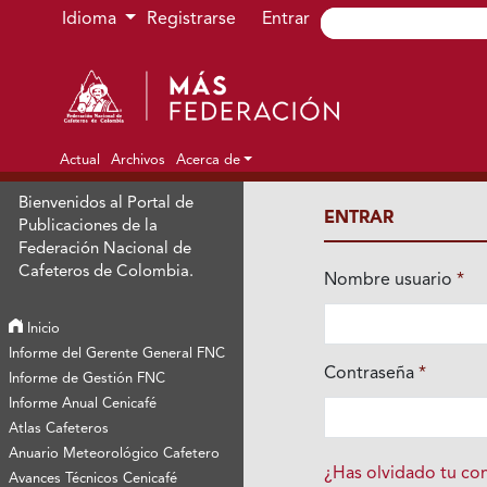
Ir al menú de navegación principal
Ir al contenido principal
Ir al pie de página del sitio
Idioma
Registrarse
Entrar
Actual
Archivos
Acerca de
Bienvenidos al Portal de
ENTRAR
Publicaciones de la
Federación Nacional de
Cafeteros de Colombia.
Nombre usuario
*
Obligatorio
Inicio
Informe del Gerente General FNC
Contraseña
*
Informe de Gestión FNC
Obligatorio
Informe Anual Cenicafé
Atlas Cafeteros
Anuario Meteorológico Cafetero
¿Has olvidado tu co
Avances Técnicos Cenicafé