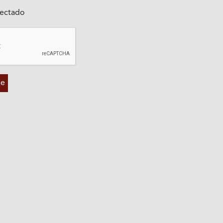
ectado
se