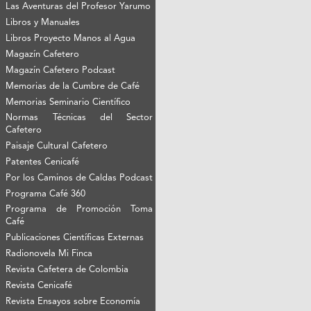
Las Aventuras del Profesor Yarumo
Libros y Manuales
Libros Proyecto Manos al Agua
Magazín Cafetero
Magazín Cafetero Podcast
Memorias de la Cumbre de Café
Memorias Seminario Científico
Normas Técnicas del Sector
Cafetero
Paisaje Cultural Cafetero
Patentes Cenicafé
Por los Caminos de Caldas Podcast
Programa Café 360
Programa de Promoción Toma
Café
Publicaciones Científicas Externas
Radionovela Mi Finca
Revista Cafetera de Colombia
Revista Cenicafé
Revista Ensayos sobre Economía