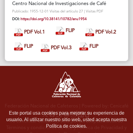
Centro Nacional de Investigaciones de Café
Publicado: 1955-12-01 Visitas del artículo 27 | Visitas PDF
DOI:
https://doi.org/10.38141/10782/anu1954
FLIP
PDF Vol.1
PDF Vol.2
FLIP
FLIP
PDF Vol.3
Federación Nacional de Cafeteros
| Powered by: Cenicafé
Este portal usa cookies para mejorar su experiencia de
usuario. Al utilizar nuestro sitio web, usted acepta nuestra
Al continuar utilizando este portal, aceptas nuestros
Política de cookies.
Términos y condiciones de uso
y
Política de Privacidad y