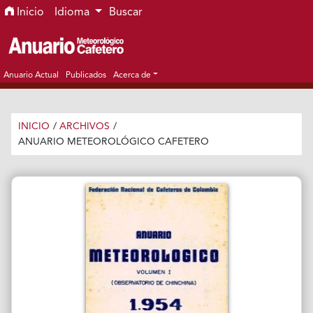
Ir al menú de navegación principal
Ir al contenido principal
Ir al pie de página del sitio
Inicio
Idioma
Buscar
Anuario Actual
Publicados
Acerca de
INICIO
/
ARCHIVOS
/
ANUARIO METEOROLÓGICO CAFETERO