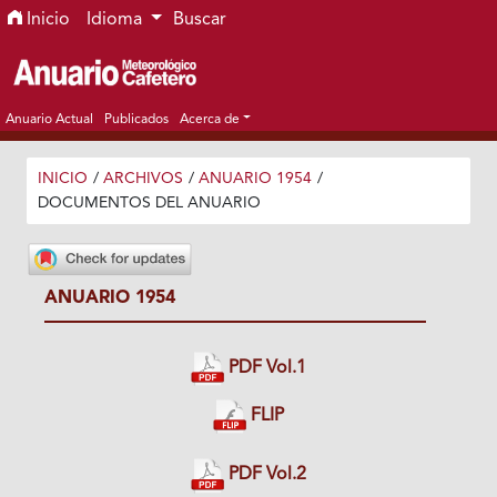
Ir al menú de navegación principal
Ir al contenido principal
Ir al pie de página del sitio
Inicio
Idioma
Buscar
Anuario Actual
Publicados
Acerca de
INICIO
/
ARCHIVOS
/
ANUARIO 1954
/
DOCUMENTOS DEL ANUARIO
ANUARIO 1954
PDF Vol.1
FLIP
PDF Vol.2