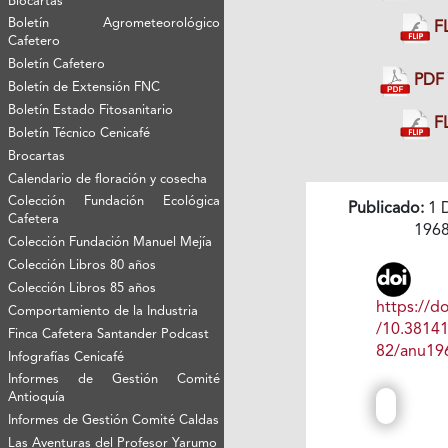
Biocartas
Boletín Agrometeorológico
FL
Cafetero
Boletín Cafetero
PDF 
Boletín de Extensión FNC
Boletín Estado Fitosanitario
FL
Boletín Técnico Cenicafé
Brocartas
Calendario de floración y cosecha
Colección Fundación Ecológica
Publicado:
1 
Cafetera
196
Colección Fundación Manuel Mejía
Colección Libros 80 años
Colección Libros 85 años
https://do
Comportamiento de la Industria
/10.3814
Finca Cafetera Santander Podcast
82/anu19
Infografías Cenicafé
Informes de Gestión Comité
Antioquía
Informes de Gestión Comité Caldas
Las Aventuras del Profesor Yarumo