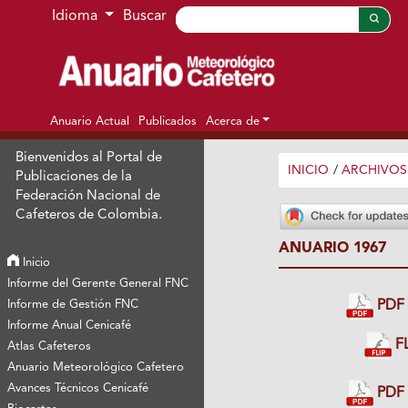
Ir al menú de navegación principal
Ir al contenido principal
Ir al pie de página del sitio
Idioma
Buscar
Anuario Actual
Publicados
Acerca de
Bienvenidos al Portal de
INICIO
/
ARCHIVOS
Publicaciones de la
Federación Nacional de
Cafeteros de Colombia.
ANUARIO 1967
Inicio
Informe del Gerente General FNC
Informe de Gestión FNC
PDF 
Informe Anual Cenicafé
FL
Atlas Cafeteros
Anuario Meteorológico Cafetero
Avances Técnicos Cenicafé
PDF 