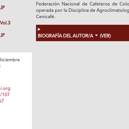
Federación Nacional de Cafeteros de Col
IP
operada por la Disciplina de Agroclimatolo
Cenicafé.
Vol.3
IP
BIOGRAFÍA DEL AUTOR/A
(VER)
Diciembre
8
i.org
1/107
67