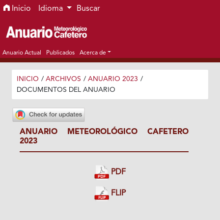
Ir al menú de navegación principal
Ir al contenido principal
Ir al pie de página del sitio
Inicio
Idioma
Buscar
Anuario Actual
Publicados
Acerca de
INICIO
/
ARCHIVOS
/
ANUARIO 2023
/
DOCUMENTOS DEL ANUARIO
ANUARIO METEOROLÓGICO CAFETERO
2023
PDF
FLIP