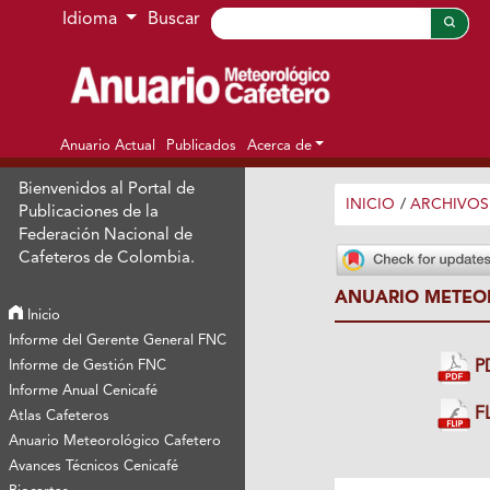
Ir al menú de navegación principal
Ir al contenido principal
Ir al pie de página del sitio
Idioma
Buscar
Anuario Actual
Publicados
Acerca de
Bienvenidos al Portal de
INICIO
/
ARCHIVOS
Publicaciones de la
Federación Nacional de
Cafeteros de Colombia.
ANUARIO METEOR
Inicio
Informe del Gerente General FNC
Informe de Gestión FNC
P
Informe Anual Cenicafé
FL
Atlas Cafeteros
Anuario Meteorológico Cafetero
Avances Técnicos Cenicafé