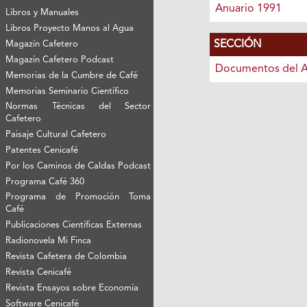
Anuario 1991
Libros y Manuales
Libros Proyecto Manos al Agua
SECCIÓN
Magazín Cafetero
Magazín Cafetero Podcast
Documentos del A
Memorias de la Cumbre de Café
Memorias Seminario Científico
Normas Técnicas del Sector
Cafetero
Paisaje Cultural Cafetero
Patentes Cenicafé
Por los Caminos de Caldas Podcast
Programa Café 360
Programa de Promoción Toma
Café
Publicaciones Científicas Externas
Radionovela Mi Finca
Revista Cafetera de Colombia
Revista Cenicafé
Revista Ensayos sobre Economía
Software Cenicafé