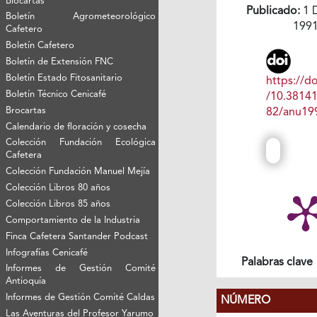
Biocartas
Publicado:
1 
Boletín Agrometeorológico
199
Cafetero
Boletín Cafetero
Boletín de Extensión FNC
Boletín Estado Fitosanitario
https://do
Boletín Técnico Cenicafé
/10.3814
Brocartas
82/anu19
Calendario de floración y cosecha
Colección Fundación Ecológica
Cafetera
Colección Fundación Manuel Mejía
Colección Libros 80 años
Colección Libros 85 años
Comportamiento de la Industria
Finca Cafetera Santander Podcast
Infografías Cenicafé
Palabras clave
Informes de Gestión Comité
Antioquía
Informes de Gestión Comité Caldas
NÚMERO
Las Aventuras del Profesor Yarumo