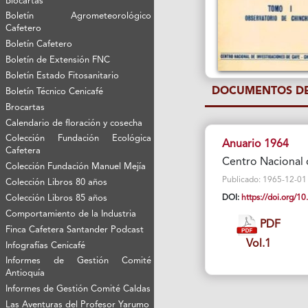
Biocartas
Boletín Agrometeorológico
Cafetero
Boletín Cafetero
Boletín de Extensión FNC
Boletín Estado Fitosanitario
DOCUMENTOS DE
Boletín Técnico Cenicafé
Brocartas
Calendario de floración y cosecha
Colección Fundación Ecológica
Anuario 1964
Cafetera
Centro Nacional 
Colección Fundación Manuel Mejía
Publicado: 1965-12-01 Vi
Colección Libros 80 años
Colección Libros 85 años
DOI:
https://doi.org/
Comportamiento de la Industria
PDF
Finca Cafetera Santander Podcast
Vol.1
Infografías Cenicafé
Informes de Gestión Comité
Antioquía
Informes de Gestión Comité Caldas
Las Aventuras del Profesor Yarumo