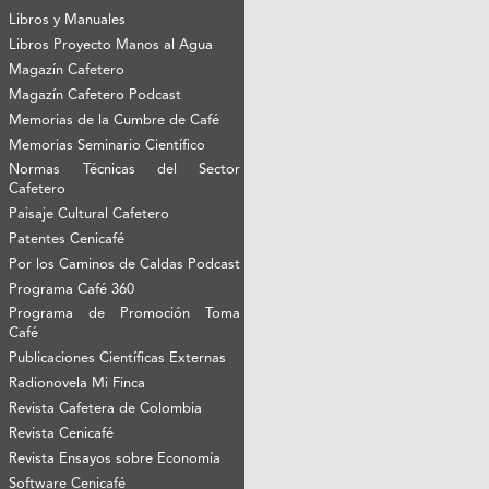
Libros y Manuales
Libros Proyecto Manos al Agua
Magazín Cafetero
Magazín Cafetero Podcast
Memorias de la Cumbre de Café
Memorias Seminario Científico
Normas Técnicas del Sector
Cafetero
Paisaje Cultural Cafetero
Patentes Cenicafé
Por los Caminos de Caldas Podcast
Programa Café 360
Programa de Promoción Toma
Café
Publicaciones Científicas Externas
Radionovela Mi Finca
Revista Cafetera de Colombia
Revista Cenicafé
Revista Ensayos sobre Economía
Software Cenicafé