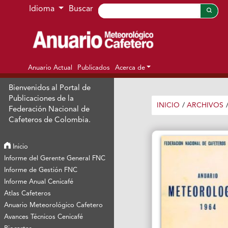
Ir al menú de navegación principal
Ir al contenido principal
Ir al pie de página del sitio
Idioma
Buscar
Anuario Actual
Publicados
Acerca de
Bienvenidos al Portal de
Publicaciones de la
INICIO
/
ARCHIVOS
Federación Nacional de
Cafeteros de Colombia.
Inicio
Informe del Gerente General FNC
Informe de Gestión FNC
Informe Anual Cenicafé
Atlas Cafeteros
Anuario Meteorológico Cafetero
Avances Técnicos Cenicafé