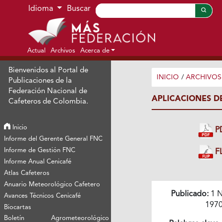
Ir al menú de navegación principal
Ir al contenido principal
Ir al pie de página del sitio
Idioma
Buscar
Actual
Archivos
Acerca de
Bienvenidos al Portal de
INICIO
/
ARCHIVOS
Publicaciones de la
Federación Nacional de
APLICACIONES D
Cafeteros de Colombia.
Inicio
P
Informe del Gerente General FNC
Informe de Gestión FNC
FL
Informe Anual Cenicafé
Atlas Cafeteros
Anuario Meteorológico Cafetero
Publicado:
1 N
Avances Técnicos Cenicafé
197
Biocartas
Boletín Agrometeorológico