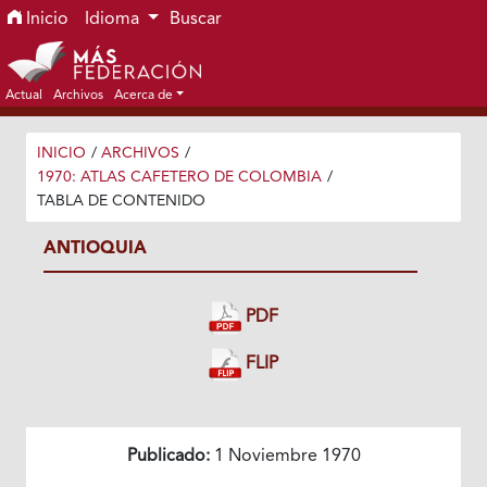
Ir al menú de navegación principal
Ir al contenido principal
Ir al pie de página del sitio
Inicio
Idioma
Buscar
Actual
Archivos
Acerca de
INICIO
/
ARCHIVOS
/
1970: ATLAS CAFETERO DE COLOMBIA
/
TABLA DE CONTENIDO
ANTIOQUIA
PDF
FLIP
Publicado:
1 Noviembre 1970